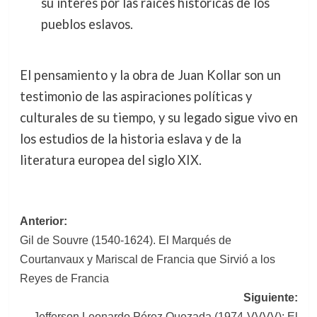
su interés por las raíces históricas de los
pueblos eslavos.
El pensamiento y la obra de Juan Kollar son un
testimonio de las aspiraciones políticas y
culturales de su tiempo, y su legado sigue vivo en
los estudios de la historia eslava y de la
literatura europea del siglo XIX.
Navegación
Anterior:
Gil de Souvre (1540-1624). El Marqués de
de
Courtanvaux y Mariscal de Francia que Sirvió a los
entradas
Reyes de Francia
Siguiente:
Jefferson Leonardo Pérez Quezada (1974-VVVV): El