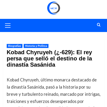
Saltar
al
contenido
Menú
primario
Biografías
Historia y Política
Kobad Chyruyeh (¿-629): El rey
persa que selló el destino de la
dinastía Sasánida
Kobad Chyruyeh, último monarca destacado de
la dinastía Sasánida, pasó a la historia por su
breve y turbulento reinado, marcado por intrigas,
traiciones y esfuerzos desesperados por