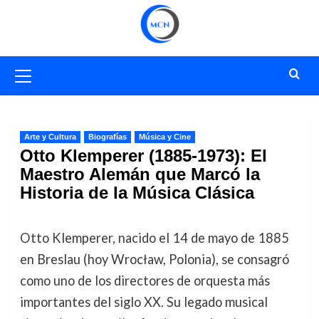
Saltar
al
contenido
Menú
primario
Arte y Cultura
Biografías
Música y Cine
Otto Klemperer (1885-1973): El
Maestro Alemán que Marcó la
Historia de la Música Clásica
Otto Klemperer, nacido el 14 de mayo de 1885
en Breslau (hoy Wrocław, Polonia), se consagró
como uno de los directores de orquesta más
importantes del siglo XX. Su legado musical