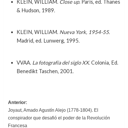
KLEIN, WILLIAM.
Close up
. París, ed. Thanes
& Hudson, 1989.
KLEIN, WILLIAM.
Nueva York, 1954-55
.
Madrid, ed. Lunwerg, 1995.
VVAA.
La fotografía del siglo XX
. Colonia, Ed.
Benedikt Taschen, 2001.
Navegación
Anterior:
Joyaut, Amado Agustín Alejo (1778-1804). El
de
conspirador que desafió el poder de la Revolución
entradas
Francesa