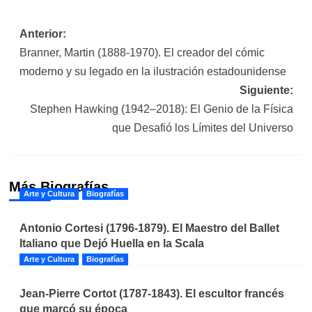
Navegación
Anterior:
Branner, Martin (1888-1970). El creador del cómic
de
moderno y su legado en la ilustración estadounidense
entradas
Siguiente:
Stephen Hawking (1942–2018): El Genio de la Física
que Desafió los Límites del Universo
Más Biografías
Arte y Cultura
Biografías
Antonio Cortesi (1796-1879). El Maestro del Ballet
Italiano que Dejó Huella en la Scala
Arte y Cultura
Biografías
Jean-Pierre Cortot (1787-1843). El escultor francés
que marcó su época