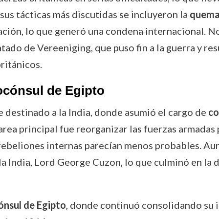
us tácticas más discutidas se incluyeron la
quema 
ción, lo que generó una condena internacional. No 
ratado de Vereeniging, que puso fin a la guerra y re
ritánicos.
ocónsul de Egipto
ue destinado a la India, donde asumió el cargo de
co
area principal fue reorganizar las fuerzas armadas
 rebeliones internas parecían menos probables. Aun
e la India, Lord George Cuzon, lo que culminó en la
ónsul de Egipto
, donde continuó consolidando su i