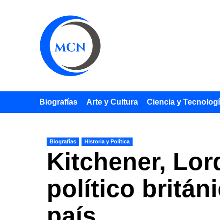
Saltar
al
contenido
Biografías
Arte y Cultura
Ciencia y Tecnolog
Biografías
Historia y Política
Kitchener, Lord
político britán
país