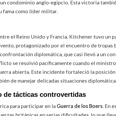
r un condominio anglo-egipcio. Esta victoria también
u fama como líder militar.
entre el Reino Unido y Francia, Kitchener tuvo un p
vento, protagonizado por el encuentro de tropas br
confrontación diplomática, que casi llevó a un con
nflicto se resolvió pacíficamente cuando el ministr
uerra abierta. Este incidente fortaleció la posici
bién de manejar delicadas situaciones diplomática
o de tácticas controvertidas
ica para participar en la
Guerra de los Boers
. En e
fuerzas británicas en serias dificultades, lo que ll