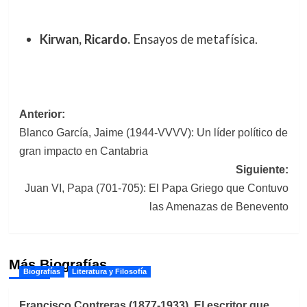
Kirwan, Ricardo.
Ensayos de metafísica.
Navegación
Anterior:
Blanco García, Jaime (1944-VVVV): Un líder político de
de
gran impacto en Cantabria
entradas
Siguiente:
Juan VI, Papa (701-705): El Papa Griego que Contuvo
las Amenazas de Benevento
Más Biografías
Biografías
Literatura y Filosofía
Francisco Contreras (1877-1933). El escritor que