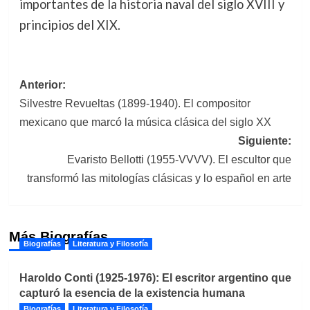
importantes de la historia naval del siglo XVIII y
principios del XIX.
Navegación
Anterior:
Silvestre Revueltas (1899-1940). El compositor
de
mexicano que marcó la música clásica del siglo XX
entradas
Siguiente:
Evaristo Bellotti (1955-VVVV). El escultor que
transformó las mitologías clásicas y lo español en arte
Más Biografías
Biografías
Literatura y Filosofía
Haroldo Conti (1925-1976): El escritor argentino que
capturó la esencia de la existencia humana
Biografías
Literatura y Filosofía