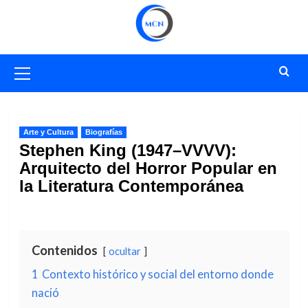
Saltar
al
contenido
Menú
primario
Arte y Cultura
Biografías
Stephen King (1947–VVVV):
Arquitecto del Horror Popular en
la Literatura Contemporánea
Contenidos
ocultar
1
Contexto histórico y social del entorno donde
nació