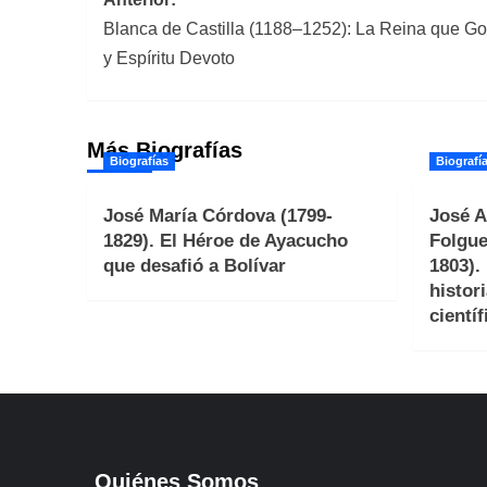
Navegación
Blanca de Castilla (1188–1252): La Reina que G
de
y Espíritu Devoto
entradas
Más Biografías
Biografías
Biografí
José María Córdova (1799-
José A
1829). El Héroe de Ayacucho
Folgue
que desafió a Bolívar
1803).
histori
científ
Quiénes Somos