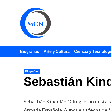
Saltar
al
contenido
Biografías
Arte y Cultura
Ciencia y Tecnolog
Biografías
Sebastián Kin
Sebastián Kindelán O’Regan, un destacad
Armada Española. Aunque su fecha de fa