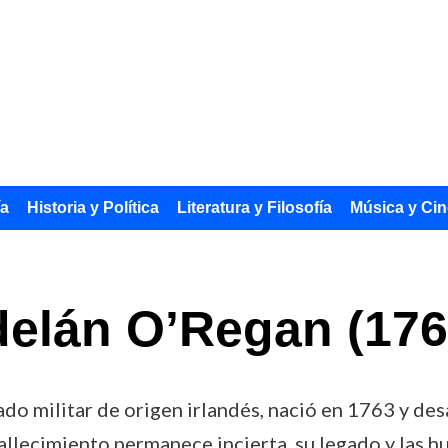
ía
Historia y Política
Literatura y Filosofía
Música y Cin
delán O’Regan (176
o militar de origen irlandés, nació en 1763 y desar
llecimiento permanece incierta, su legado y las hu