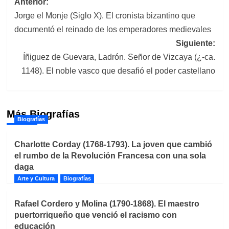
Navegación
Anterior:
Jorge el Monje (Siglo X). El cronista bizantino que
de
documentó el reinado de los emperadores medievales
entradas
Siguiente:
Íñiguez de Guevara, Ladrón. Señor de Vizcaya (¿-ca.
1148). El noble vasco que desafió el poder castellano
Más Biografías
Biografías
Charlotte Corday (1768-1793). La joven que cambió
el rumbo de la Revolución Francesa con una sola
daga
Arte y Cultura
Biografías
Rafael Cordero y Molina (1790-1868). El maestro
puertorriqueño que venció el racismo con
educación