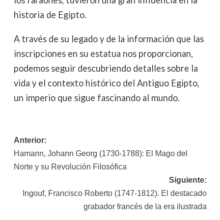
los faraones, tuvieron una gran influencia en la
historia de Egipto.
A través de su legado y de la información que las
inscripciones en su estatua nos proporcionan,
podemos seguir descubriendo detalles sobre la
vida y el contexto histórico del Antiguo Egipto,
un imperio que sigue fascinando al mundo.
Navegación
Anterior:
Hamann, Johann Georg (1730-1788): El Mago del
de
Norte y su Revolución Filosófica
entradas
Siguiente:
Ingouf, Francisco Roberto (1747-1812). El destacado
grabador francés de la era ilustrada