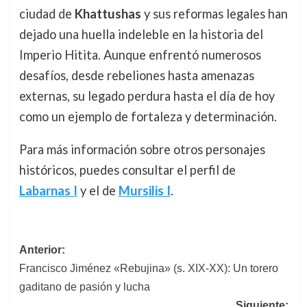
ciudad de
Khattushas
y sus reformas legales han
dejado una huella indeleble en la historia del
Imperio Hitita. Aunque enfrentó numerosos
desafíos, desde rebeliones hasta amenazas
externas, su legado perdura hasta el día de hoy
como un ejemplo de fortaleza y determinación.
Para más información sobre otros personajes
históricos, puedes consultar el perfil de
Labarnas I
y el de
Mursilis I
.
Navegación
Anterior:
Francisco Jiménez «Rebujina» (s. XIX-XX): Un torero
de
gaditano de pasión y lucha
entradas
Siguiente: