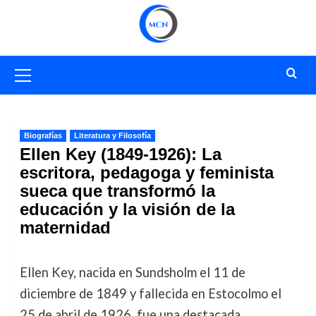
Saltar
al
contenido
Menú
primario
Biografías
Literatura y Filosofía
Ellen Key (1849-1926): La
escritora, pedagoga y feminista
sueca que transformó la
educación y la visión de la
maternidad
Ellen Key, nacida en Sundsholm el 11 de
diciembre de 1849 y fallecida en Estocolmo el
25 de abril de 1926, fue una destacada