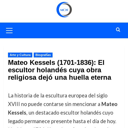
Saltar
al
contenido
Menú
primario
Arte y Cultura
Biografías
Mateo Kessels (1701-1836): El
escultor holandés cuya obra
religiosa dejó una huella eterna
La historia de la escultura europea del siglo
XVIII no puede contarse sin mencionar a
Mateo
Kessels
, un destacado escultor holandés cuyo
legado permanece presente hasta el día de hoy.