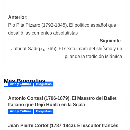
Navegación
Anterior:
Pío Pita Pizarro (1792-1845). El político español que
de
desafió las corrientes absolutistas
entradas
Siguiente:
Jafar al-Sadiq (¿-765): El sexto imam del shiísmo y un
pilar de la tradición islámica
Más Biografías
Arte y Cultura
Biografías
Antonio Cortesi (1796-1879). El Maestro del Ballet
Italiano que Dejó Huella en la Scala
Arte y Cultura
Biografías
Jean-Pierre Cortot (1787-1843). El escultor francés