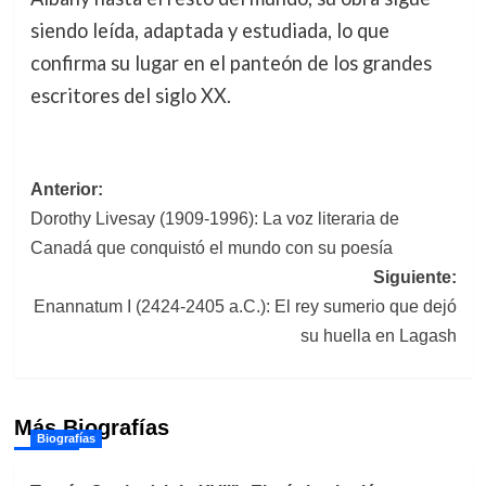
siendo leída, adaptada y estudiada, lo que
confirma su lugar en el panteón de los grandes
escritores del siglo XX.
Navegación
Anterior:
Dorothy Livesay (1909-1996): La voz literaria de
de
Canadá que conquistó el mundo con su poesía
entradas
Siguiente:
Enannatum I (2424-2405 a.C.): El rey sumerio que dejó
su huella en Lagash
Más Biografías
Biografías