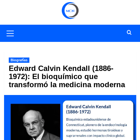
Saltar
al
contenido
Menú
primario
Biografías
Edward Calvin Kendall (1886-
1972): El bioquímico que
transformó la medicina moderna