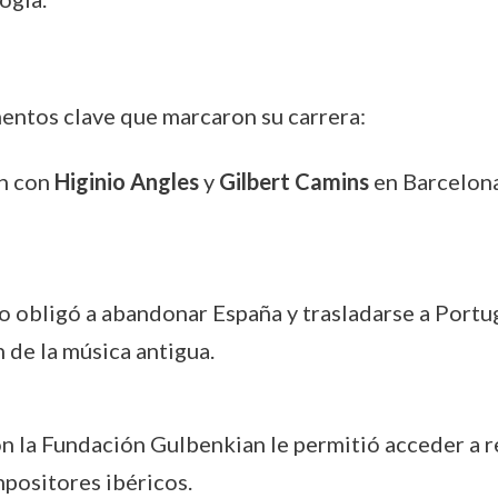
mentos clave que marcaron su carrera:
ón con
Higinio Angles
y
Gilbert Camins
en Barcelona
 lo obligó a abandonar España y trasladarse a Port
 de la música antigua.
on la Fundación Gulbenkian le permitió acceder a r
mpositores ibéricos.