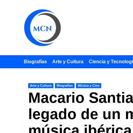
Saltar
al
contenido
Biografías
Arte y Cultura
Ciencia y Tecnolog
Arte y Cultura
Biografías
Música y Cine
Macario Santia
legado de un 
música ibérica