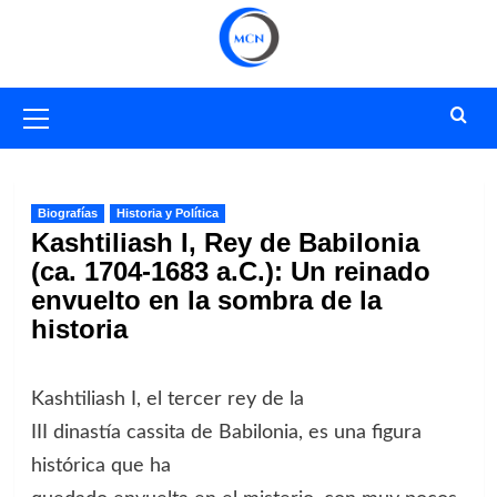
Saltar
al
contenido
Menú
primario
Biografías
Historia y Política
Kashtiliash I, Rey de Babilonia
(ca. 1704-1683 a.C.): Un reinado
envuelto en la sombra de la
historia
Kashtiliash I, el tercer rey de la
III dinastía cassita de Babilonia, es una figura
histórica que ha