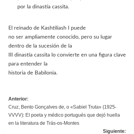
por la dinastía cassita.
El reinado de Kashtiliash I puede
no ser ampliamente conocido, pero su lugar
dentro de la sucesión de la
III dinastía cassita lo convierte en una figura clave
para entender la
historia de Babilonia.
Navegación
Anterior:
Cruz, Bento Gonçalves de, o «Sabiel Truta» (1925-
de
VVVV): El poeta y médico portugués que dejó huella
entradas
en la literatura de Trás-os-Montes
Siguiente: