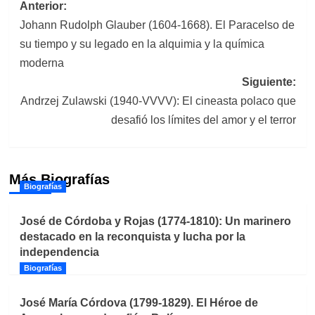
Navegación
Anterior:
Johann Rudolph Glauber (1604-1668). El Paracelso de
de
su tiempo y su legado en la alquimia y la química
entradas
moderna
Siguiente:
Andrzej Zulawski (1940-VVVV): El cineasta polaco que
desafió los límites del amor y el terror
Más Biografías
Biografías
José de Córdoba y Rojas (1774-1810): Un marinero
destacado en la reconquista y lucha por la
independencia
Biografías
José María Córdova (1799-1829). El Héroe de