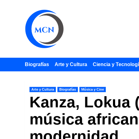
Saltar
al
contenido
Biografías
Arte y Cultura
Ciencia y Tecnolog
Arte y Cultura
Biografías
Música y Cine
Kanza, Lokua (
música african
modernidad