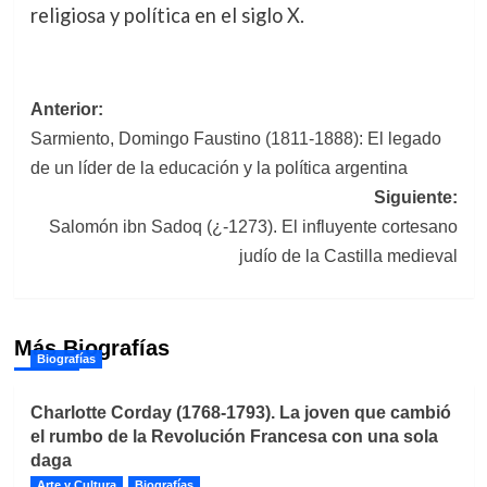
religiosa y política en el siglo X.
Navegación
Anterior:
Sarmiento, Domingo Faustino (1811-1888): El legado
de
de un líder de la educación y la política argentina
entradas
Siguiente:
Salomón ibn Sadoq (¿-1273). El influyente cortesano
judío de la Castilla medieval
Más Biografías
Biografías
Charlotte Corday (1768-1793). La joven que cambió
el rumbo de la Revolución Francesa con una sola
daga
Arte y Cultura
Biografías