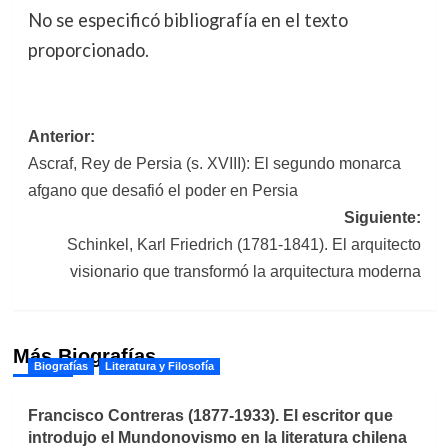
No se especificó bibliografía en el texto
proporcionado.
Navegación
Anterior:
Ascraf, Rey de Persia (s. XVIII): El segundo monarca
de
afgano que desafió el poder en Persia
entradas
Siguiente:
Schinkel, Karl Friedrich (1781-1841). El arquitecto
visionario que transformó la arquitectura moderna
Más Biografías
Biografías
Literatura y Filosofía
Francisco Contreras (1877-1933). El escritor que
introdujo el Mundonovismo en la literatura chilena