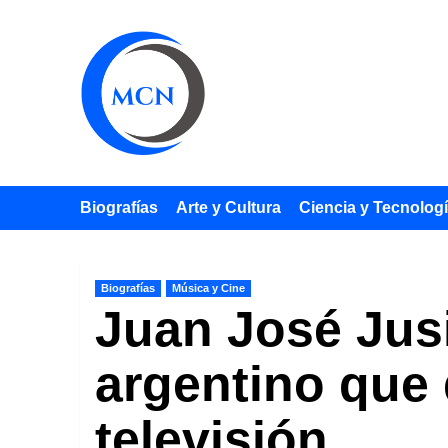
Saltar
al
contenido
Biografías
Arte y Cultura
Ciencia y Tecnolog
Biografías
Música y Cine
Juan José Jusi
argentino que d
televisión