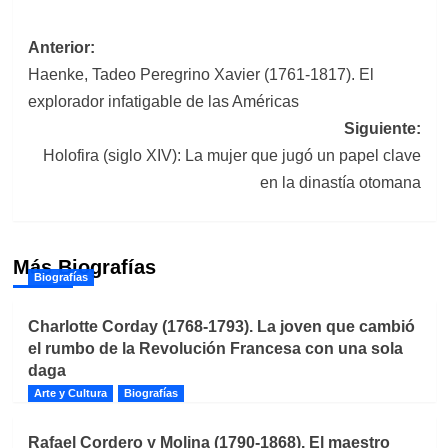
Navegación
Anterior:
Haenke, Tadeo Peregrino Xavier (1761-1817). El
de
explorador infatigable de las Américas
entradas
Siguiente:
Holofira (siglo XIV): La mujer que jugó un papel clave
en la dinastía otomana
Más Biografías
Biografías
Charlotte Corday (1768-1793). La joven que cambió
el rumbo de la Revolución Francesa con una sola
daga
Arte y Cultura
Biografías
Rafael Cordero y Molina (1790-1868). El maestro