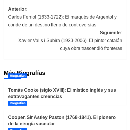
Navegación
Anterior:
Carlos Ferriol (1633-1722): El marqués de Argentol y
de
conde de un destino lleno de controversias
entradas
Siguiente:
Xavier Valls i Subira (1923-2006): El pintor catalán
cuya obra trascendió fronteras
Más Biografías
Biografías
Tomás Cooke (siglo XVIII): El místico inglés y sus
extravagantes creencias
Biografías
Cooper, Sir Astley Paston (1768-1841). El pionero
de la cirugía vascular