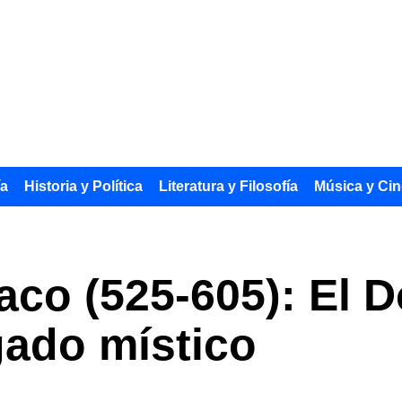
ía
Historia y Política
Literatura y Filosofía
Música y Cin
co (525-605): El D
egado místico