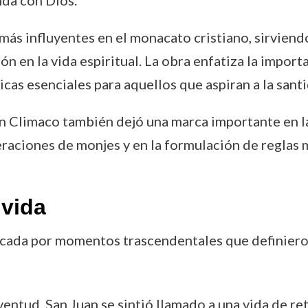
nda con Dios.
 más influyentes en el monacato cristiano, sirvien
n en la vida espiritual. La obra enfatiza la importa
icas esenciales para aquellos que aspiran a la sant
 Climaco también dejó una marca importante en la
raciones de monjes y en la formulación de reglas 
vida
cada por momentos trascendentales que definieron s
uventud, San Juan se sintió llamado a una vida de ret