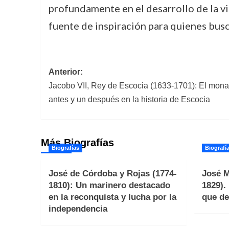
profundamente en el desarrollo de la vi
fuente de inspiración para quienes busc
Navegación
Anterior:
Jacobo VII, Rey de Escocia (1633-1701): El mona
de
antes y un después en la historia de Escocia
entradas
Más Biografías
Biografías
Biografí
José de Córdoba y Rojas (1774-
José M
1810): Un marinero destacado
1829).
en la reconquista y lucha por la
que de
independencia