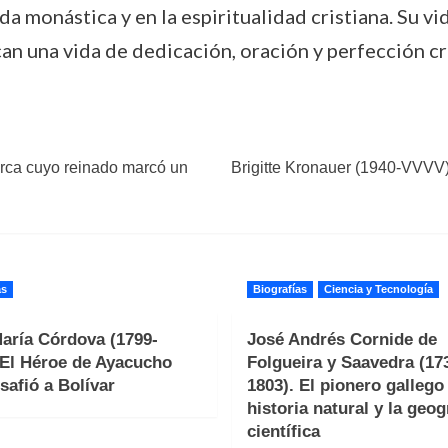
da monástica y en la espiritualidad cristiana. Su v
an una vida de dedicación, oración y perfección cr
rca cuyo reinado marcó un
Brigitte Kronauer (1940-VVVV)
as
Biografías
Ciencia y Tecnología
aría Córdova (1799-
José Andrés Cornide de
 El Héroe de Ayacucho
Folgueira y Saavedra (17
safió a Bolívar
1803). El pionero gallego 
historia natural y la geog
científica