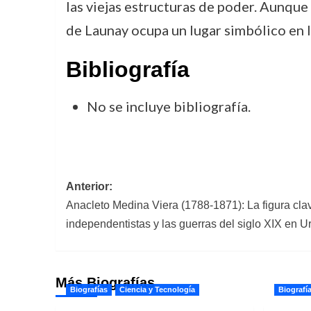
las viejas estructuras de poder. Aunqu
de Launay ocupa un lugar simbólico en l
Bibliografía
No se incluye bibliografía.
Navegación
Anterior:
Anacleto Medina Viera (1788-1871): La figura cla
de
independentistas y las guerras del siglo XIX en 
entradas
Más Biografías
Biografías
Ciencia y Tecnología
Biografí