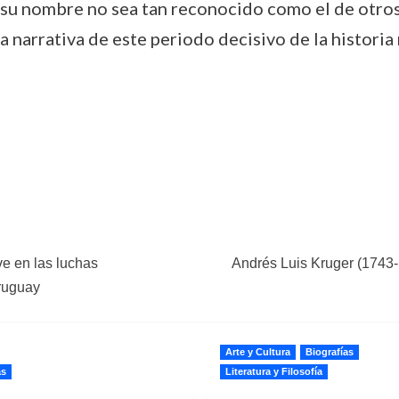
e su nombre no sea tan reconocido como el de otro
a narrativa de este periodo decisivo de la historia
ve en las luchas
Andrés Luis Kruger (1743-
Uruguay
Arte y Cultura
Biografías
as
Literatura y Filosofía