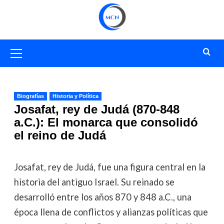
Saltar
al
contenido
Menú
primario
Biografías
Historia y Política
Josafat, rey de Judá (870-848
a.C.): El monarca que consolidó
el reino de Judá
Josafat, rey de Judá, fue una figura central en la
historia del antiguo Israel. Su reinado se
desarrolló entre los años 870 y 848 a.C., una
época llena de conflictos y alianzas políticas que