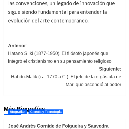
las convenciones, un legado de innovación que
sigue siendo fundamental para entender la
evolución del arte contemporáneo.
Navegación
Anterior:
Hatano Siiki (1877-1950). El filósofo japonés que
de
integró el cristianismo en su pensamiento religioso
entradas
Siguiente:
Habdu-Malik (ca. 1770 a.C.). El jefe de la ergástula de
Mari que ascendió al poder
Más Biografías
Biografías
Ciencia y Tecnología
José Andrés Cornide de Folgueira y Saavedra