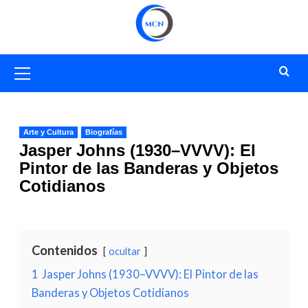
Saltar
al
contenido
Menú
primario
Arte y Cultura
Biografías
Jasper Johns (1930–VVVV): El
Pintor de las Banderas y Objetos
Cotidianos
Contenidos
ocultar
1
Jasper Johns (1930–VVVV): El Pintor de las
Banderas y Objetos Cotidianos