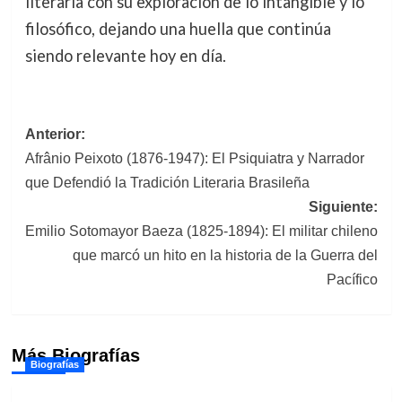
literaria con su exploración de lo intangible y lo
filosófico, dejando una huella que continúa
siendo relevante hoy en día.
Navegación
Anterior:
Afrânio Peixoto (1876-1947): El Psiquiatra y Narrador
de
que Defendió la Tradición Literaria Brasileña
entradas
Siguiente:
Emilio Sotomayor Baeza (1825-1894): El militar chileno
que marcó un hito en la historia de la Guerra del
Pacífico
Más Biografías
Biografías