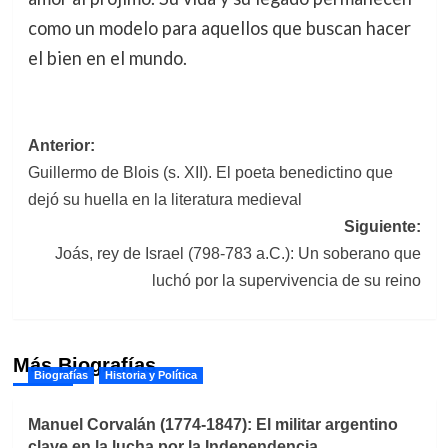
como un modelo para aquellos que buscan hacer
el bien en el mundo.
Navegación
Anterior:
Guillermo de Blois (s. XII). El poeta benedictino que
de
dejó su huella en la literatura medieval
entradas
Siguiente:
Joás, rey de Israel (798-783 a.C.): Un soberano que
luchó por la supervivencia de su reino
Más Biografías
Biografías
Historia y Política
Manuel Corvalán (1774-1847): El militar argentino
clave en la lucha por la Independencia