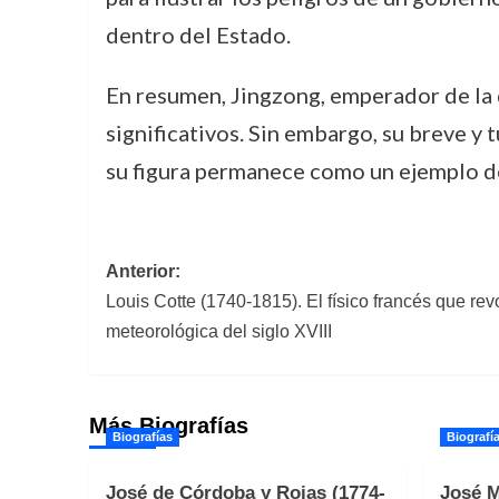
dentro del Estado.
En resumen, Jingzong, emperador de la 
significativos. Sin embargo, su breve y 
su figura permanece como un ejemplo de 
Navegación
Anterior:
Louis Cotte (1740-1815). El físico francés que revo
de
meteorológica del siglo XVIII
entradas
Más Biografías
Biografías
Biografí
José de Córdoba y Rojas (1774-
José M