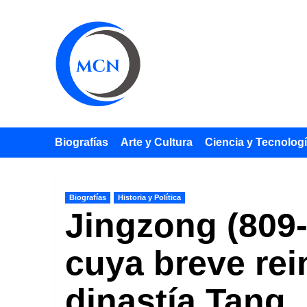
Saltar
al
contenido
Biografías
Arte y Cultura
Ciencia y Tecnolog
Biografías
Historia y Política
Jingzong (809-
cuya breve rei
dinastía Tang