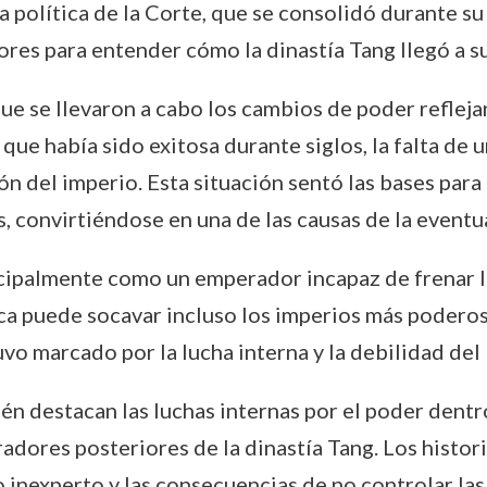
la política de la Corte, que se consolidó durante s
res para entender cómo la dinastía Tang llegó a su 
ue se llevaron a cabo los cambios de poder reflejan 
que había sido exitosa durante siglos, la falta de u
n del imperio. Esta situación sentó las bases para 
, convirtiéndose en una de las causas de la eventua
cipalmente como un emperador incapaz de frenar l
ica puede socavar incluso los imperios más poderos
vo marcado por la lucha interna y la debilidad del 
ién destacan las luchas internas por el poder dentr
adores posteriores de la dinastía Tang. Los histori
no inexperto y las consecuencias de no controlar la