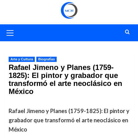
Saltar
al
contenido
Menú
primario
Arte y Cultura
Biografías
Rafael Jimeno y Planes (1759-
1825): El pintor y grabador que
transformó el arte neoclásico en
México
Rafael Jimeno y Planes (1759-1825): El pintor y
grabador que transformó el arte neoclásico en
México