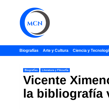
Saltar
al
contenido
Biografías
Arte y Cultura
Ciencia y Tecnolog
Biografías
Literatura y Filosofía
Vicente Ximeno 
la bibliografía