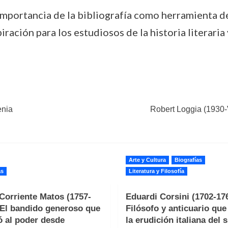
mportancia de la bibliografía como herramienta de 
iración para los estudiosos de la historia literaria
enia
Robert Loggia (1930-V
Arte y Cultura
Biografías
as
Literatura y Filosofía
Corriente Matos (1757-
Eduardi Corsini (1702-176
 El bandido generoso que
Filósofo y anticuario qu
ó al poder desde
la erudición italiana del s