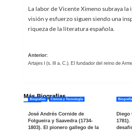
La labor de Vicente Ximeno subraya la i
visión y esfuerzo siguen siendo una insp
riqueza de la literatura española.
Navegación
Anterior:
Artajes I (s. III a. C.). El fundador del reino de Arm
de
entradas
Más Biografías
Biografías
Ciencia y Tecnología
Biografí
José Andrés Cornide de
Diego 
Folgueira y Saavedra (1734-
1781).
1803). El pionero gallego de la
desafi