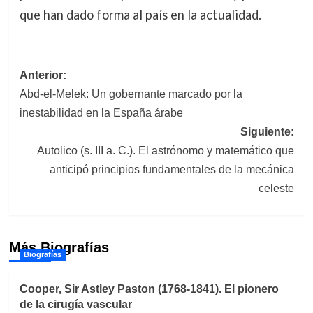
que han dado forma al país en la actualidad.
Navegación
Anterior:
Abd-el-Melek: Un gobernante marcado por la
de
inestabilidad en la España árabe
entradas
Siguiente:
Autolico (s. III a. C.). El astrónomo y matemático que
anticipó principios fundamentales de la mecánica
celeste
Más Biografías
Biografías
Cooper, Sir Astley Paston (1768-1841). El pionero
de la cirugía vascular