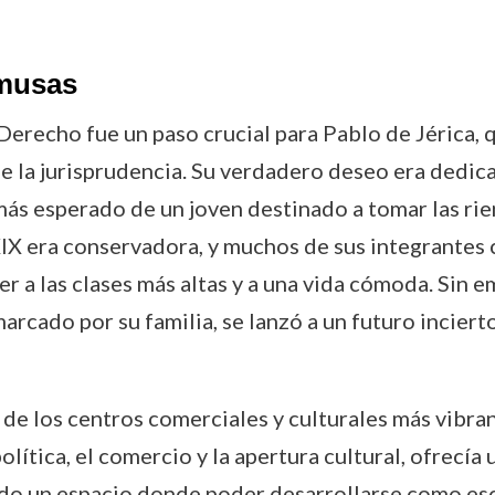
 musas
Derecho fue un paso crucial para Pablo de Jérica, 
 la jurisprudencia. Su verdadero deseo era dedicars
 más esperado de un joven destinado a tomar las rie
XIX era conservadora, y muchos de sus integrantes
er a las clases más altas y a una vida cómoda. Sin 
marcado por su familia, se lanzó a un futuro incier
o de los centros comerciales y culturales más vibr
política, el comercio y la apertura cultural, ofrecí
do un espacio donde poder desarrollarse como escri