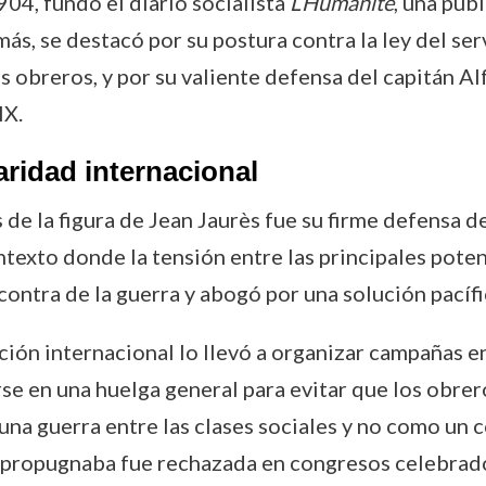
904, fundó el diario socialista
L’Humanité
, una pub
ás, se destacó por su postura contra la ley del ser
os obreros, y por su valiente defensa del capitán Al
IX.
daridad internacional
e la figura de Jean Jaurès fue su firme defensa de
ntexto donde la tensión entre las principales pot
 contra de la guerra y abogó por una solución pacífi
ión internacional lo llevó a organizar campañas en
rse en una huelga general para evitar que los obre
una guerra entre las clases sociales y no como un c
ès propugnaba fue rechazada en congresos celebrad