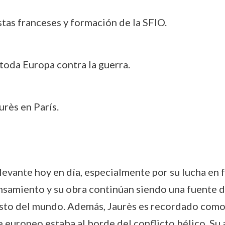
istas franceses y formación de la SFIO.
 toda Europa contra la guerra.
urès en París.
levante hoy en día, especialmente por su lucha en fa
ensamiento y su obra continúan siendo una fuente 
 resto del mundo. Además, Jaurès es recordado com
e europeo estaba al borde del conflicto bélico. Su 