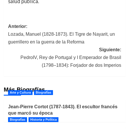
salud pública.
Navegación
Anterior:
Lozada, Manuel (1828-1873). El Tigre de Nayarit, un
de
guerrillero en la guerra de la Reforma
entradas
Siguiente:
PedroIV, Rey de Portugal y I Emperador de Brasil
(1798–1834): Forjador de dos Imperios
Más Biografías
Arte y Cultura
Biografías
Jean-Pierre Cortot (1787-1843). El escultor francés
que marcó su época
Biografías
Historia y Política