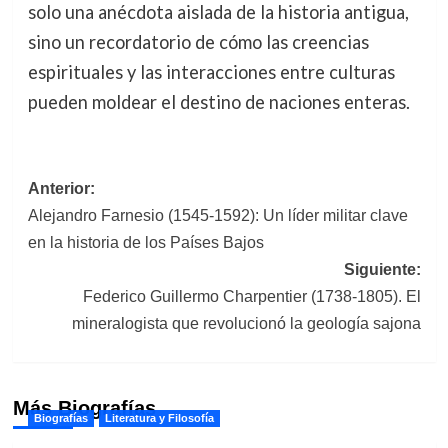
solo una anécdota aislada de la historia antigua,
sino un recordatorio de cómo las creencias
espirituales y las interacciones entre culturas
pueden moldear el destino de naciones enteras.
Navegación
Anterior:
Alejandro Farnesio (1545-1592): Un líder militar clave
de
en la historia de los Países Bajos
entradas
Siguiente:
Federico Guillermo Charpentier (1738-1805). El
mineralogista que revolucionó la geología sajona
Más Biografías
Biografías
Literatura y Filosofía