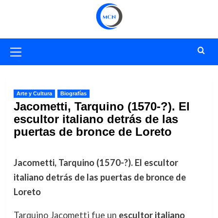
Saltar
al
contenido
Menú
primario
Arte y Cultura
Biografías
Jacometti, Tarquino (1570-?). El
escultor italiano detrás de las
puertas de bronce de Loreto
Jacometti, Tarquino (1570-?). El escultor
italiano detrás de las puertas de bronce de
Loreto
Tarquino Jacometti fue un
escultor italiano