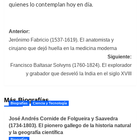
quienes lo contemplan hoy en día.
Navegación
Anterior:
Jerónimo Fabricio (1537-1619). El anatomista y
de
cirujano que dejó huella en la medicina moderna
entradas
Siguiente:
Francisco Baltasar Solvyns (1760-1824). El explorador
y grabador que desveló la India en el siglo XVIII
Más Biografías
Biografías
Ciencia y Tecnología
José Andrés Cornide de Folgueira y Saavedra
(1734-1803). El pionero gallego de la historia natural
y la geografía científica
Biografías