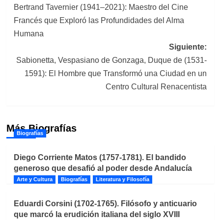
Bertrand Tavernier (1941–2021): Maestro del Cine
de
Francés que Exploró las Profundidades del Alma
entradas
Humana
Siguiente:
Sabionetta, Vespasiano de Gonzaga, Duque de (1531-
1591): El Hombre que Transformó una Ciudad en un
Centro Cultural Renacentista
Más Biografías
Biografías
Diego Corriente Matos (1757-1781). El bandido
generoso que desafió al poder desde Andalucía
Arte y Cultura
Biografías
Literatura y Filosofía
Eduardi Corsini (1702-1765). Filósofo y anticuario
que marcó la erudición italiana del siglo XVIII