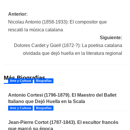
Navegación
Anterior:
Nicolau Antonio (1858-1933): El compositor que
de
rescató la música catalana
entradas
Siguiente:
Dolores Cardet y Güell (1872-?): La poetisa catalana
olvidada que dejó huella en la literatura regional
Más Biografías
Arte y Cultura
Biografías
Antonio Cortesi (1796-1879). El Maestro del Ballet
Italiano que Dejó Huella en la Scala
Arte y Cultura
Biografías
Jean-Pierre Cortot (1787-1843). El escultor francés
que marcó su época