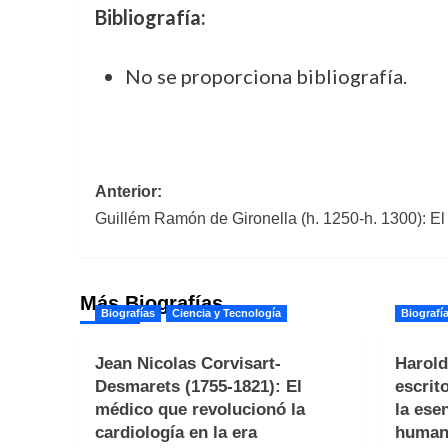
Bibliografía:
No se proporciona bibliografía.
Navegación
Anterior:
Guillém Ramón de Gironella (h. 1250-h. 1300): El
de
entradas
Más Biografías
Biografías
Ciencia y Tecnología
Biografí
Jean Nicolas Corvisart-
Harold
Desmarets (1755-1821): El
escrit
médico que revolucionó la
la ese
cardiología en la era
human