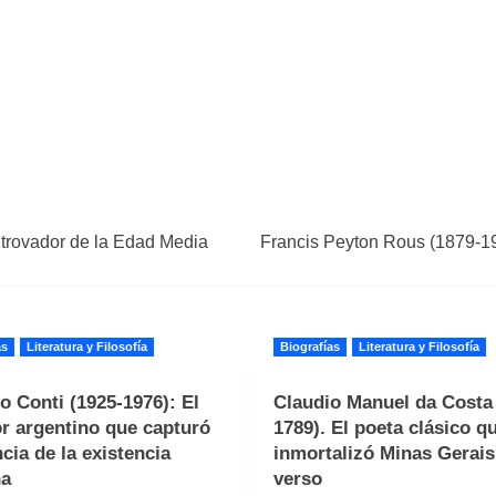
 trovador de la Edad Media
Francis Peyton Rous (1879-19
as
Literatura y Filosofía
Biografías
Literatura y Filosofía
o Conti (1925-1976): El
Claudio Manuel da Costa 
or argentino que capturó
1789). El poeta clásico q
ncia de la existencia
inmortalizó Minas Gerais
a
verso