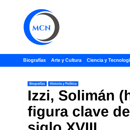
Saltar
al
contenido
Biografías
Arte y Cultura
Ciencia y Tecnolog
Biografías
Historia y Política
Izzi, Solimán (
figura clave de
siglo XVIII