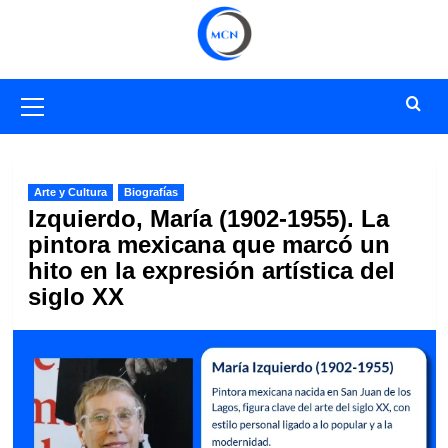
Saltar
al
contenido
Menú
primario
Arte y Cultura
Biografías
Izquierdo, María (1902-1955). La
pintora mexicana que marcó un
hito en la expresión artística del
siglo XX