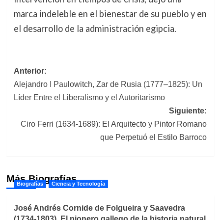
marca indeleble en el bienestar de su pueblo y en
el desarrollo de la administración egipcia.
Navegación
Anterior:
Alejandro I Paulowitch, Zar de Rusia (1777–1825): Un
de
Líder Entre el Liberalismo y el Autoritarismo
entradas
Siguiente:
Ciro Ferri (1634-1689): El Arquitecto y Pintor Romano
que Perpetuó el Estilo Barroco
Más Biografías
Biografías
Ciencia y Tecnología
José Andrés Cornide de Folgueira y Saavedra
(1734-1803). El pionero gallego de la historia natural