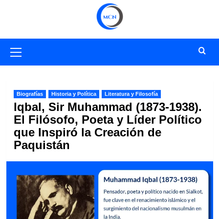
Saltar
al
contenido
Menú
primario
Biografías
Historia y Política
Literatura y Filosofía
Iqbal, Sir Muhammad (1873-1938).
El Filósofo, Poeta y Líder Político
que Inspiró la Creación de
Paquistán