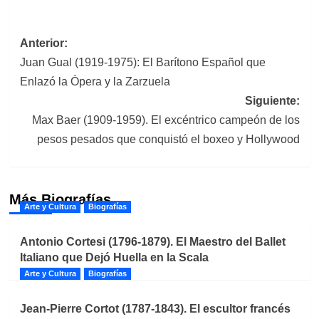
Navegación
Anterior:
Juan Gual (1919-1975): El Barítono Español que
de
Enlazó la Ópera y la Zarzuela
entradas
Siguiente:
Max Baer (1909-1959). El excéntrico campeón de los
pesos pesados que conquistó el boxeo y Hollywood
Más Biografías
Arte y Cultura
Biografías
Antonio Cortesi (1796-1879). El Maestro del Ballet
Italiano que Dejó Huella en la Scala
Arte y Cultura
Biografías
Jean-Pierre Cortot (1787-1843). El escultor francés