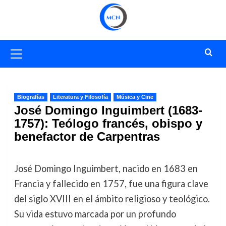
Saltar
al
contenido
Menú
primario
Biografías
Literatura y Filosofía
Música y Cine
José Domingo Inguimbert (1683-
1757): Teólogo francés, obispo y
benefactor de Carpentras
José Domingo Inguimbert, nacido en 1683 en
Francia y fallecido en 1757, fue una figura clave
del siglo XVIII en el ámbito religioso y teológico.
Su vida estuvo marcada por un profundo